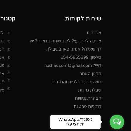
שירות לקוחות
קטגורי
אודותינו
ילד
צריכה להתייעץ? לא בטוחה במידה? יש
קו
לך שאלה? אנחנו כאן בשבילך.
המ
טלפון:
054-5955399
אקס
מייל:
nushas.com@gmail.com
נש
תקנון האתר
אק
משלוחים החלפות והחזרות
LE
טבלת מידות
ard
הצהרת נגישות
מדיניות פרטיות
WhatsApp/מסנג׳ר
תלחצי עלי