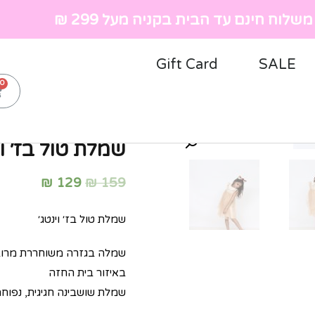
שלוח חינם עד הבית בקניה מעל 299 ₪
Gift Card
SALE
ראשי
»
חנות
»
ילדות
»
שמלו
שמלת טול בז׳ וי
₪
129
₪
159
שמלת טול בז׳ וינטג׳
שמלה בגזרה משוחררת מרובת
באיזור בית החזה
שמלת שושבינה חגיגית, נפוחה