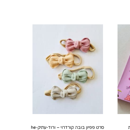
סרט פפיון בובה קורדרוי – ורוד-עתיק-he