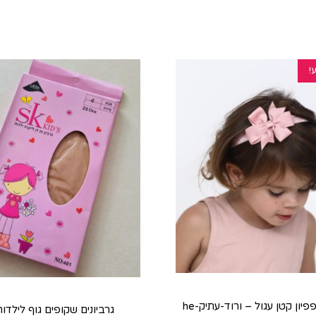
!
יון קטן עגול – ורוד-עתיק-he
גרביונים שקופים גוף לילדות