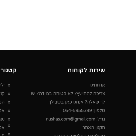
שירות לקוחות
קטגורי
אודותינו
ילד
צריכה להתייעץ? לא בטוחה במידה? יש
קו
לך שאלה? אנחנו כאן בשבילך.
המ
טלפון:
054-5955399
אקס
מייל:
nushas.com@gmail.com
נש
תקנון האתר
אק
משלוחים החלפות והחזרות
LE