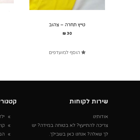
טייץ תחרה – צהוב
₪
30
הוסף למועדפים
שירות לקוחות
קטגורי
אודותינו
ילד
צריכה להתייעץ? לא בטוחה במידה? יש
קו
לך שאלה? אנחנו כאן בשבילך.
המ