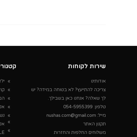
שירות לקוחות
קטגורי
אודותינו
ילד
צריכה להתייעץ? לא בטוחה במידה? יש
קו
לך שאלה? אנחנו כאן בשבילך.
המ
טלפון:
054-5955399
אקס
מייל:
nushas.com@gmail.com
נש
תקנון האתר
אק
משלוחים החלפות והחזרות
LE