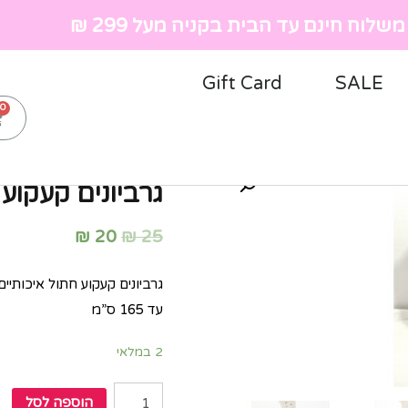
שלוח חינם עד הבית בקניה מעל 299 ₪
Gift Card
SALE
ראשי
»
חנות
»
נשים
»
גרביו
גרביונים קעקוע
₪
20
₪
25
גרביונים קעקוע חתול איכותיי
עד 165 ס”מ
2 במלאי
הוספה לסל