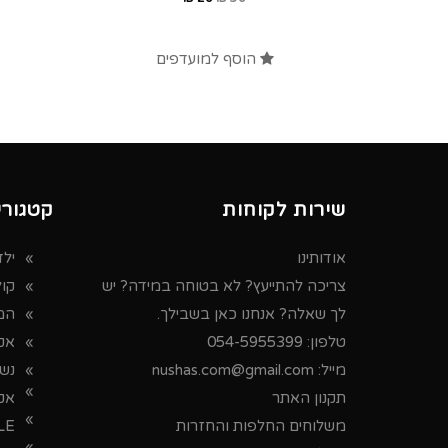
הוסף למועדפים
שירות לקוחות
קטגורי
אודותינו
ילד
צריכה להתייעץ? לא בטוחה במידה? יש
קו
לך שאלה? אנחנו כאן בשבילך.
המ
טלפון:
054-5955399
אקס
מייל:
nushas.com@gmail.com
נש
תקנון האתר
אק
משלוחים החלפות והחזרות
LE