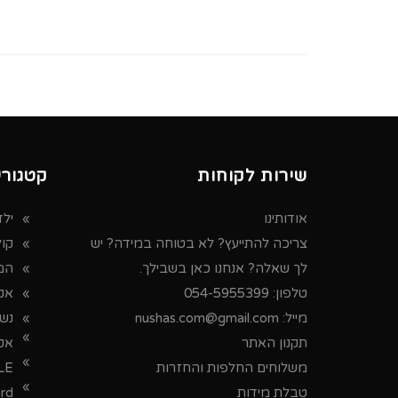
שירות לקוחות
קטגורי
אודותינו
ילד
צריכה להתייעץ? לא בטוחה במידה? יש
קו
לך שאלה? אנחנו כאן בשבילך.
המ
טלפון:
054-5955399
אקס
מייל:
nushas.com@gmail.com
נש
תקנון האתר
אק
משלוחים החלפות והחזרות
LE
טבלת מידות
ard