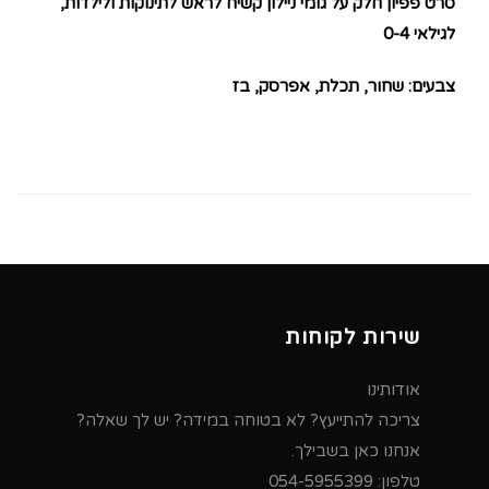
סרט פפיון חלק על גומי ניילון קשיח לראש לתינוקות ולילדות,
לגילאי 0-4
צבעים: שחור, תכלת, אפרסק, בז
שירות לקוחות
אודותינו
צריכה להתייעץ? לא בטוחה במידה? יש לך שאלה?
אנחנו כאן בשבילך.
טלפון:
054-5955399