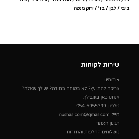
בייבי / לבן / בז’ / ירוק מנטה
שירות לקוחות
אודותינו
צריכה להתייעץ? לא בטוחה במידה? יש לך שאלה?
אנחנו כאן בשבילך.
טלפון:
054-5955399
מייל:
nushas.com@gmail.com
תקנון האתר
משלוחים החלפות והחזרות