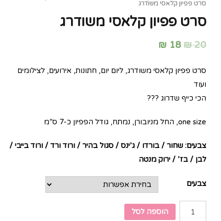
סרט פפיון קלאסי משודרג
סרט פפיון קלאסי משודרג
₪
18
₪
20
סרט פפיון קלאסי משודרג, ליום יום, חתונות, אירועים, לצילומים
ועוד
הכי כייף שדרוג ???
one size, החל מניובורן, נמתח, גודל הפפיון כ-7 ס”מ
צבעים: שחור / בורדו / ג’ינס / סגול בהיר / ורוד ורד / ורוד בייבי /
לבן / בז’ / ירוק מנטה
צבעים
הוספה לסל