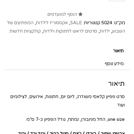
הוסף למועדפים
מק"ט:
5024
קטגוריות:
SALE
,
אקססוריז לילדות
,
המפתיעים של
השבוע
,
ילדות
,
סרטים לראש לתינוקות וילדות
,
קולקציות חדשות
תיאור
מידע נוסף
תיאור
סרט פפיון קלאסי משודרג, ליום יום, חתונות, אירועים, לצילומים
ועוד
one size, החל מניובורן, נמתח, גודל הפפיון כ-7 ס”מ
צבעים: שחור / בורדו / ג’ינס / סגול בהיר / ורוד ורד / ורוד