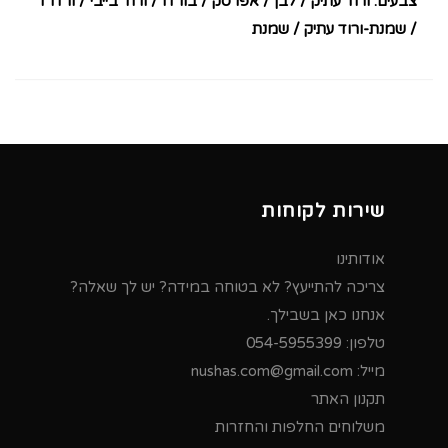
צבעים: ורוד עתיק / לבן / אפרסק / בורדו / ורוד בייבי / ורדרד
/ שמנת-ורוד עתיק / שמנת
שירות לקוחות
אודותינו
צריכה להתייעץ? לא בטוחה במידה? יש לך שאלה?
אנחנו כאן בשבילך.
טלפון:
054-5955399
מייל:
nushas.com@gmail.com
תקנון האתר
משלוחים החלפות והחזרות