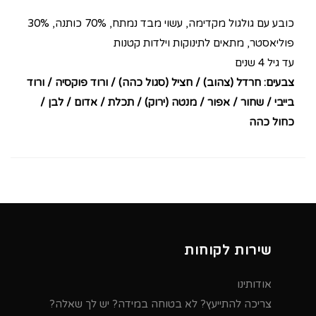
כובע עם גולגול מקדימה, עשוי מבד נמתח, 70% כותנה, 30%
פוליאסטר, מתאים לתינוקות וילדות קטנות
עד גיל 4 שנים
צבעים: חרדל (צהוב) / חציל (סגול כהה) / ורוד פוקסיה / ורוד
בייבי / שחור / אפור / מנטה (ירוק) / תכלת / אדום / לבן /
כחול כהה
שירות לקוחות
אודותינו
צריכה להתייעץ? לא בטוחה במידה? יש לך שאלה?