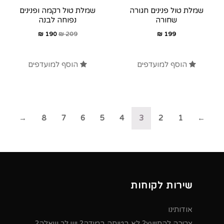
שמלת טול פנינים חגורה
שמלת טול רקמה ופנינים
שחורה
נפוחה לבנה
₪
190
₪
209
₪
199
הוסף למועדפים
הוסף למועדפים
→
8
7
6
5
4
3
2
1
←
שירות לקוחות
אודותינו
צריכה להתייעץ? לא בטוחה במידה? יש לך שאלה?