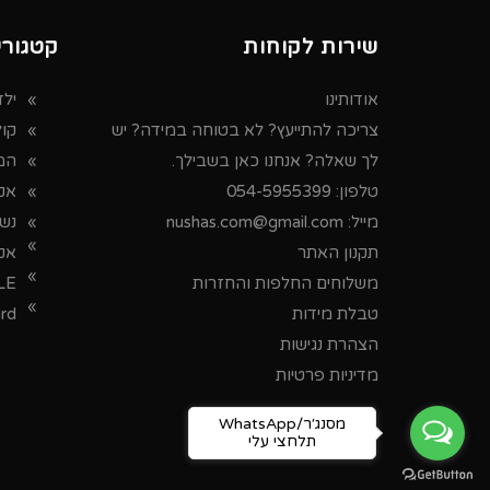
שירות לקוחות
קטגורי
אודותינו
ילד
צריכה להתייעץ? לא בטוחה במידה? יש
קו
לך שאלה? אנחנו כאן בשבילך.
המ
טלפון:
054-5955399
אקס
מייל:
nushas.com@gmail.com
נש
תקנון האתר
אק
משלוחים החלפות והחזרות
LE
טבלת מידות
ard
הצהרת נגישות
מדיניות פרטיות
WhatsApp/מסנג׳ר
תלחצי עלי